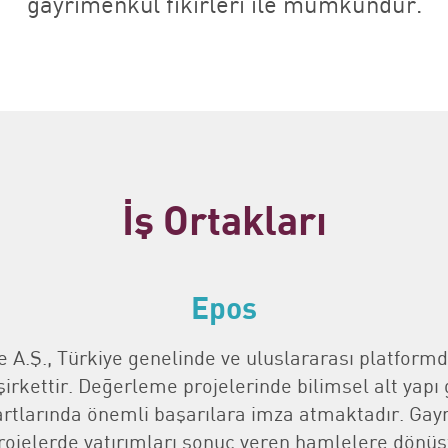
gayrimenkul fikirleri ile mümkündür.
İş Ortakları
Epos
.Ş., Türkiye genelinde ve uluslararası platformda
şirkettir. Değerleme projelerinde bilimsel alt yap
rtlarında önemli başarılara imza atmaktadır. Gay
rojelerde yatırımları sonuç veren hamlelere dönüştü