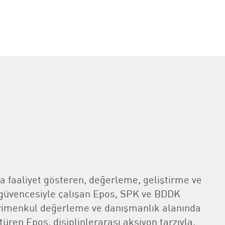
 faaliyet gösteren, değerleme, geliştirme ve
ı güvencesiyle çalışan Epos, SPK ve BDDK
rimenkul değerleme ve danışmanlık alanında
ren Epos, disiplinlerarası aksiyon tarzıyla,