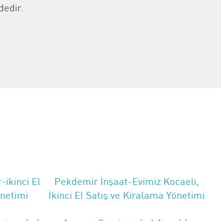
dedir.
ikinci El
Pekdemir İnşaat-Evimiz Kocaeli,
önetimi
İkinci El Satış ve Kiralama Yönetimi