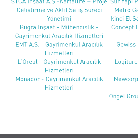
STCA İnşaat A.Ş.-Kartallife – Proje
Sur Yapı 
Geliştirme ve Aktif Satış Süreci
Metro Ga
Yönetimi
İkinci El 
Buğra İnşaat - Mühendislik -
Concept I
Gayrimenkul Aracılık Hizmetleri
EMT A.Ş. - Gayrimenkul Aracılık
Gewiss 
Hizmetleri
L'Oreal - Gayrimenkul Aracılık
Logiturc
Hizmetleri
Monador - Gayrimenkul Aracılık
Newcorp 
Hizmetleri
Öngel Grou