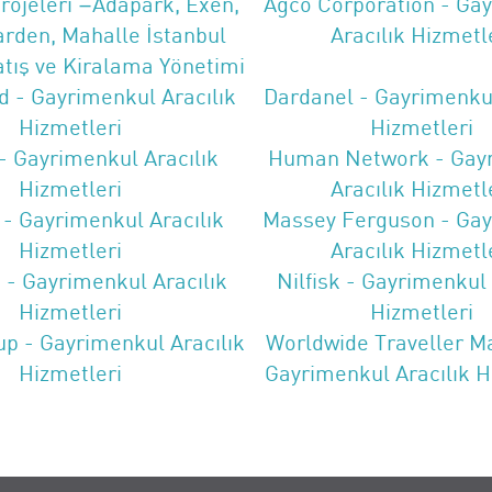
Projeleri –Adapark, Exen,
Agco Corporation - Ga
rden, Mahalle İstanbul
Aracılık Hizmetl
Satış ve Kiralama Yönetimi
d - Gayrimenkul Aracılık
Dardanel - Gayrimenkul
Hizmetleri
Hizmetleri
- Gayrimenkul Aracılık
Human Network - Gay
Hizmetleri
Aracılık Hizmetl
 - Gayrimenkul Aracılık
Massey Ferguson - Ga
Hizmetleri
Aracılık Hizmetl
- Gayrimenkul Aracılık
Nilfisk - Gayrimenkul 
Hizmetleri
Hizmetleri
p - Gayrimenkul Aracılık
Worldwide Traveller M
Hizmetleri
Gayrimenkul Aracılık H