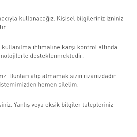
cıyla kullanacağız. Kişisel bilgileriniz izniniz
ir.
rce kullanılma ihtimaline karşı kontrol altında
eknolojilerle desteklenmektedir.
riz. Bunları alıp almamak sizin rızanızdadır.
i sistemimizden hemen silelim.
iniz. Yanlış veya eksik bilgiler talepleriniz