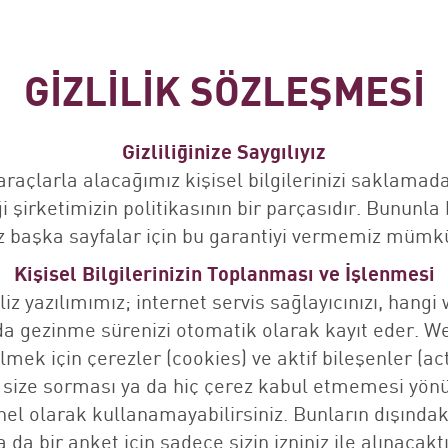
GİZLİLİK SÖZLEŞMESİ
Gizliliğinize Saygılıyız
 araçlarla alacağımız kişisel bilgilerinizi saklamad
ği şirketimizin politikasının bir parçasıdır. Bununla
z başka sayfalar için bu garantiyi vermemiz mümkü
Kişisel Bilgilerinizin Toplanması ve İşlenmesi
iz yazılımımız; internet servis sağlayıcınızı, hangi 
fada gezinme sürenizi otomatik olarak kayıt eder. We
ek için çerezler (cookies) ve aktif bileşenler (act
size sorması ya da hiç çerez kabul etmemesi yönün
l olarak kullanamayabilirsiniz. Bunların dışındaki
a da bir anket için sadece sizin izniniz ile alınacaktı