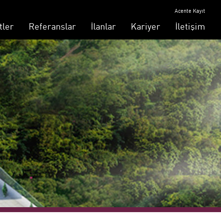
Acente Kayıt
tler
Referanslar
İlanlar
Kariyer
İletişim